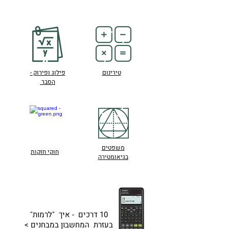
טירינום
פילוג ופירוק -
הסבר
משפטים
חוקי חזקות
בגיאומטירה
10 דרכים - איך "לרמות"
בעזרת המחשבון במבחנים
>