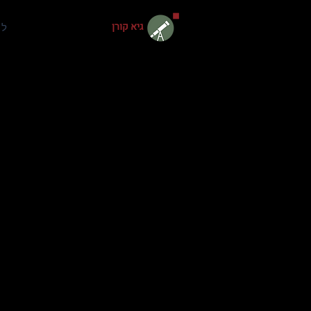
גיא קורן
למ