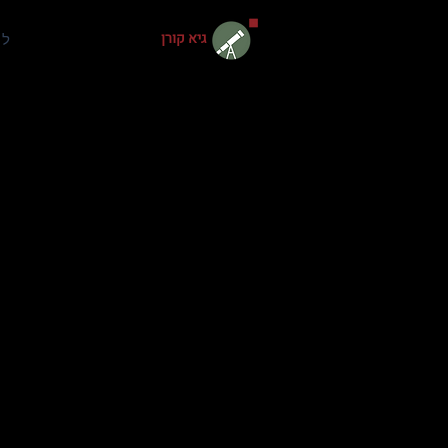
גיא קורן
למ