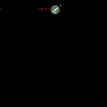
גיא קורן
למ