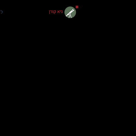
גיא קורן
למ