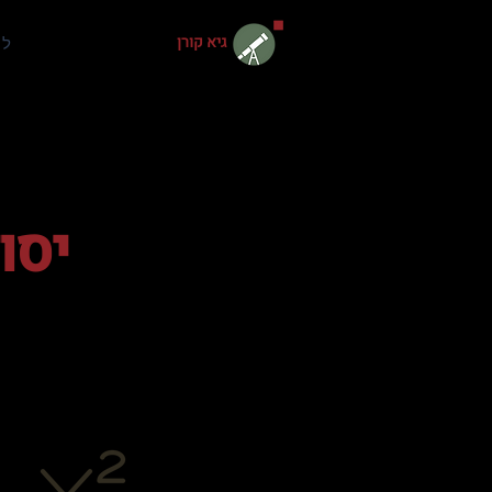
גיא קורן
למ
יסו
מספרי